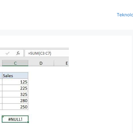
Teknolo