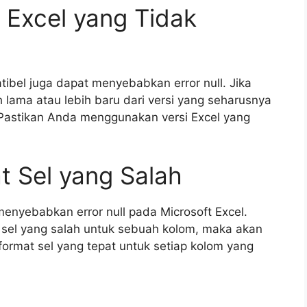
 Excel yang Tidak
ibel juga dapat menyebabkan error null. Jika
 lama atau lebih baru dari versi yang seharusnya
 Pastikan Anda menggunakan versi Excel yang
t Sel yang Salah
enyebabkan error null pada Microsoft Excel.
 sel yang salah untuk sebuah kolom, maka akan
 format sel yang tepat untuk setiap kolom yang