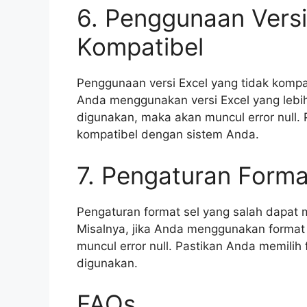
6. Penggunaan Versi
Kompatibel
Penggunaan versi Excel yang tidak kompat
Anda menggunakan versi Excel yang lebih
digunakan, maka akan muncul error null.
kompatibel dengan sistem Anda.
7. Pengaturan Forma
Pengaturan format sel yang salah dapat m
Misalnya, jika Anda menggunakan format
muncul error null. Pastikan Anda memilih
digunakan.
FAQs