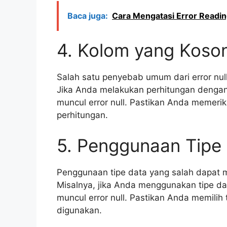
Baca juga:
Cara Mengatasi Error Readin
4. Kolom yang Koso
Salah satu penyebab umum dari error nul
Jika Anda melakukan perhitungan denga
muncul error null. Pastikan Anda memer
perhitungan.
5. Penggunaan Tipe
Penggunaan tipe data yang salah dapat m
Misalnya, jika Anda menggunakan tipe d
muncul error null. Pastikan Anda memilih
digunakan.