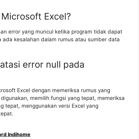
a Microsoft Excel?
esan error yang muncul ketika program tidak dapat
na ada kesalahan dalam rumus atau sumber data
tasi error null pada
icrosoft Excel dengan memeriksa rumus yang
digunakan, memilih fungsi yang tepat, memeriksa
ng tepat, menggunakan versi Excel yang
tepat.
ord Indihome