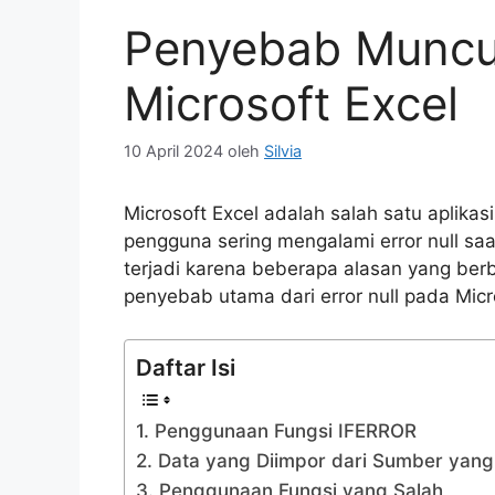
Penyebab Muncul
Microsoft Excel
10 April 2024
oleh
Silvia
Microsoft Excel adalah salah satu aplika
pengguna sering mengalami error null saa
terjadi karena beberapa alasan yang ber
penyebab utama dari error null pada Micr
Daftar Isi
1. Penggunaan Fungsi IFERROR
2. Data yang Diimpor dari Sumber yang
3. Penggunaan Fungsi yang Salah