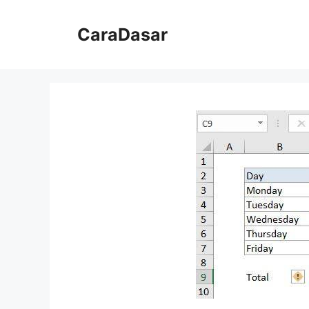
Langsung
ke
CaraDasar
isi