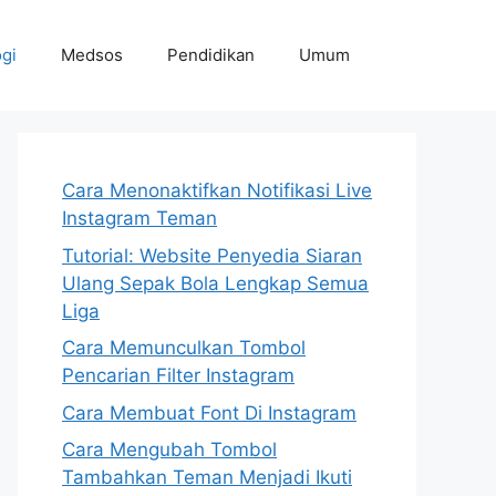
gi
Medsos
Pendidikan
Umum
Cara Menonaktifkan Notifikasi Live
Instagram Teman
Tutorial: Website Penyedia Siaran
Ulang Sepak Bola Lengkap Semua
Liga
Cara Memunculkan Tombol
Pencarian Filter Instagram
Cara Membuat Font Di Instagram
Cara Mengubah Tombol
Tambahkan Teman Menjadi Ikuti