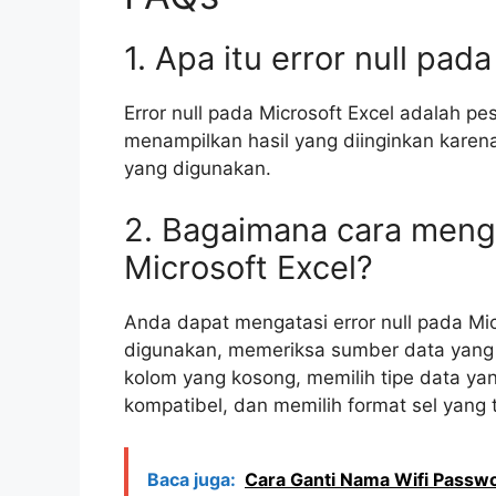
1. Apa itu error null pad
Error null pada Microsoft Excel adalah p
menampilkan hasil yang diinginkan kare
yang digunakan.
2. Bagaimana cara menga
Microsoft Excel?
Anda dapat mengatasi error null pada M
digunakan, memeriksa sumber data yang 
kolom yang kosong, memilih tipe data ya
kompatibel, dan memilih format sel yang 
Baca juga:
Cara Ganti Nama Wifi Passw