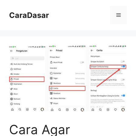
Langsung
ke
CaraDasar
Menu
isi
Cara Agar