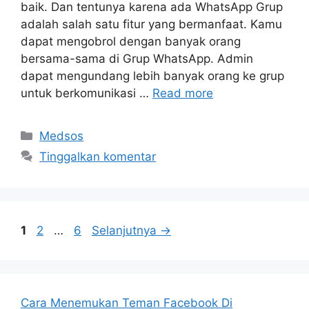
baik. Dan tentunya karena ada WhatsApp Grup
adalah salah satu fitur yang bermanfaat. Kamu
dapat mengobrol dengan banyak orang
bersama-sama di Grup WhatsApp. Admin
dapat mengundang lebih banyak orang ke grup
untuk berkomunikasi …
Read more
Kategori
Medsos
Tinggalkan komentar
Halaman
Halaman
Halaman
1
2
…
6
Selanjutnya
→
Cara Menemukan Teman Facebook Di