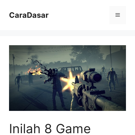
Langsung
ke
CaraDasar
Menu
isi
Inilah 8 Game