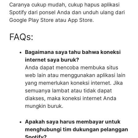
Caranya cukup mudah, cukup hapus aplikasi
Spotify dari ponsel Anda dan unduh ulang dari
Google Play Store atau App Store.
FAQs:
Bagaimana saya tahu bahwa koneksi
internet saya buruk?
Anda dapat mencoba membuka situs
web lain atau menggunakan aplikasi lain
yang memerlukan koneksi internet. Jika
semuanya lambat atau tidak dapat
diakses, maka koneksi internet Anda
mungkin buruk.
Apakah saya harus membayar untuk
menghubungi tim dukungan pelanggan
Spotify?