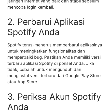
jaringan internet yang baik dan stabil sebelum
mencoba login kembali.
2. Perbarui Aplikasi
Spotify Anda
Spotify terus-menerus memperbarui aplikasinya
untuk meningkatkan fungsionalitas dan
memperbaiki bug. Pastikan Anda memiliki versi
terbaru aplikasi Spotify di ponsel Anda. Jika
tidak, cobalah untuk mengunduh dan
menginstal versi terbaru dari Google Play Store
atau App Store.
3. Periksa Akun Spotify
Anda