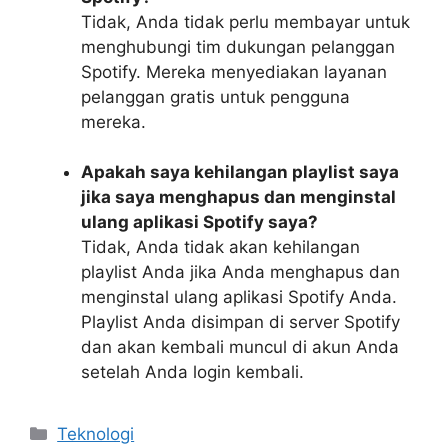
Tidak, Anda tidak perlu membayar untuk
menghubungi tim dukungan pelanggan
Spotify. Mereka menyediakan layanan
pelanggan gratis untuk pengguna
mereka.
Apakah saya kehilangan playlist saya
jika saya menghapus dan menginstal
ulang aplikasi Spotify saya?
Tidak, Anda tidak akan kehilangan
playlist Anda jika Anda menghapus dan
menginstal ulang aplikasi Spotify Anda.
Playlist Anda disimpan di server Spotify
dan akan kembali muncul di akun Anda
setelah Anda login kembali.
Kategori
Teknologi