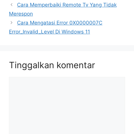
Cara Memperbaiki Remote Tv Yang Tidak
Merespon
Cara Mengatasi Error 0X0000007C
Error_Invalid_Level Di Windows 11
Tinggalkan komentar
Komentar