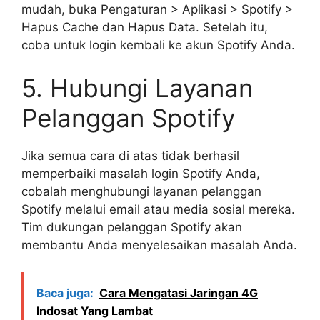
mudah, buka Pengaturan > Aplikasi > Spotify >
Hapus Cache dan Hapus Data. Setelah itu,
coba untuk login kembali ke akun Spotify Anda.
5. Hubungi Layanan
Pelanggan Spotify
Jika semua cara di atas tidak berhasil
memperbaiki masalah login Spotify Anda,
cobalah menghubungi layanan pelanggan
Spotify melalui email atau media sosial mereka.
Tim dukungan pelanggan Spotify akan
membantu Anda menyelesaikan masalah Anda.
Baca juga:
Cara Mengatasi Jaringan 4G
Indosat Yang Lambat