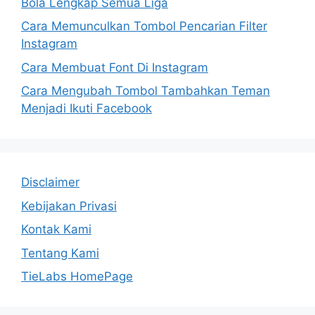
Bola Lengkap Semua Liga
Cara Memunculkan Tombol Pencarian Filter
Instagram
Cara Membuat Font Di Instagram
Cara Mengubah Tombol Tambahkan Teman
Menjadi Ikuti Facebook
Disclaimer
Kebijakan Privasi
Kontak Kami
Tentang Kami
TieLabs HomePage