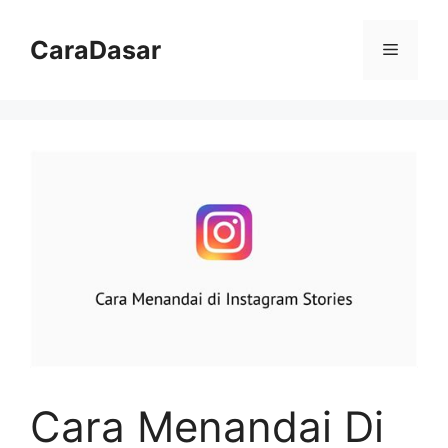
Langsung
ke
CaraDasar
Menu
isi
Cara Menandai Di