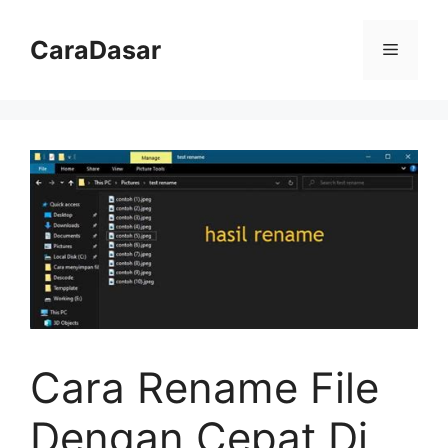
Langsung
ke
CaraDasar
Menu
isi
Cara Rename File
Dengan Cepat Di