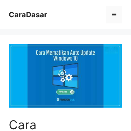
Langsung
ke
CaraDasar
Menu
isi
Cara