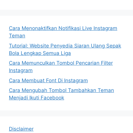
Cara Menonaktifkan Notifikasi Live Instagram
Teman
Tutorial: Website Penyedia Siaran Ulang Sepak
Bola Lengkap Semua Liga
Cara Memunculkan Tombol Pencarian Filter
Instagram
Cara Membuat Font Di Instagram
Cara Mengubah Tombol Tambahkan Teman
Menjadi Ikuti Facebook
Disclaimer