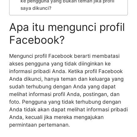
ke pengguna yang bukan teman jika profil
saya dikunci?
Apa itu mengunci profil
Facebook?
Mengunci profil Facebook berarti membatasi
akses pengguna yang tidak diinginkan ke
informasi pribadi Anda. Ketika profil Facebook
Anda dikunci, hanya teman dan keluarga yang
sudah terhubung dengan Anda yang dapat
melihat informasi profil Anda, postingan, dan
foto. Pengguna yang tidak terhubung dengan
Anda tidak akan dapat melihat informasi pribadi
Anda, kecuali jika mereka mengajukan
permintaan pertemanan.