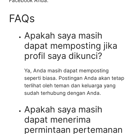
Facebook Anda.
FAQs
Apakah saya masih
dapat memposting jika
profil saya dikunci?
Ya, Anda masih dapat memposting
seperti biasa. Postingan Anda akan tetap
terlihat oleh teman dan keluarga yang
sudah terhubung dengan Anda.
Apakah saya masih
dapat menerima
permintaan pertemanan