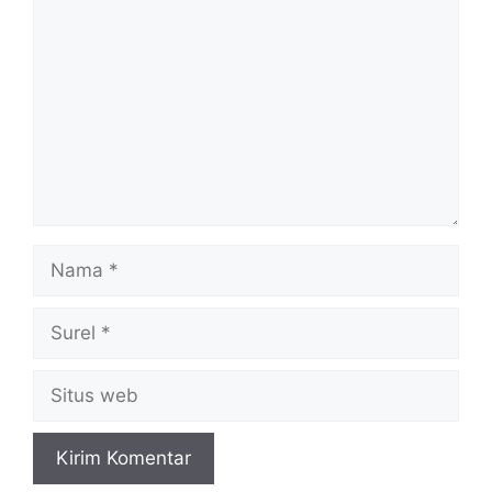
Nama
Surel
Situs
web