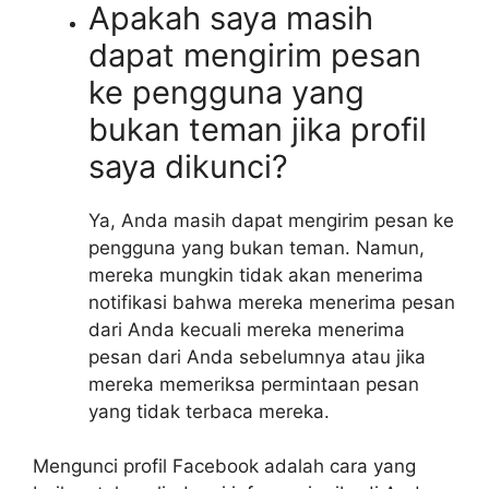
Apakah saya masih
dapat mengirim pesan
ke pengguna yang
bukan teman jika profil
saya dikunci?
Ya, Anda masih dapat mengirim pesan ke
pengguna yang bukan teman. Namun,
mereka mungkin tidak akan menerima
notifikasi bahwa mereka menerima pesan
dari Anda kecuali mereka menerima
pesan dari Anda sebelumnya atau jika
mereka memeriksa permintaan pesan
yang tidak terbaca mereka.
Mengunci profil Facebook adalah cara yang