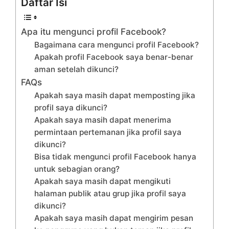
Daftar Isi
Apa itu mengunci profil Facebook?
Bagaimana cara mengunci profil Facebook?
Apakah profil Facebook saya benar-benar
aman setelah dikunci?
FAQs
Apakah saya masih dapat memposting jika
profil saya dikunci?
Apakah saya masih dapat menerima
permintaan pertemanan jika profil saya
dikunci?
Bisa tidak mengunci profil Facebook hanya
untuk sebagian orang?
Apakah saya masih dapat mengikuti
halaman publik atau grup jika profil saya
dikunci?
Apakah saya masih dapat mengirim pesan