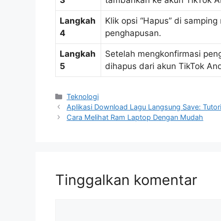
3
tambahkan ke akun TikTok A
Langkah
Klik opsi “Hapus” di sampi
4
penghapusan.
Langkah
Setelah mengkonfirmasi pe
5
dihapus dari akun TikTok An
Kategori
Teknologi
Aplikasi Download Lagu Langsung Save: Tutori
Cara Melihat Ram Laptop Dengan Mudah
Tinggalkan komentar
Komentar