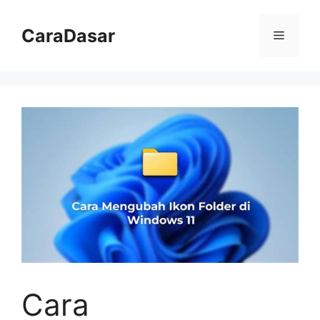
Langsung
ke
CaraDasar
Menu
isi
Cara