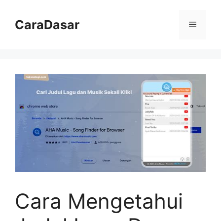
Langsung
ke
CaraDasar
Menu
isi
Cara Mengetahui