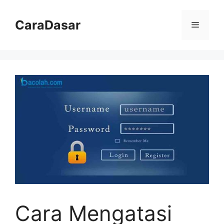
Langsung
ke
CaraDasar
Menu
isi
Cara Mengatasi