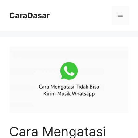
Langsung
ke
CaraDasar
Menu
isi
Cara Mengatasi