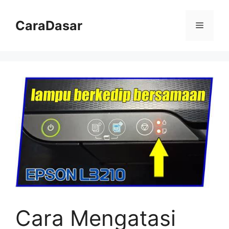
Langsung
ke
CaraDasar
Menu
isi
Cara Mengatasi