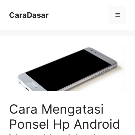
Langsung
ke
CaraDasar
Menu
isi
Cara Mengatasi
Ponsel Hp Android