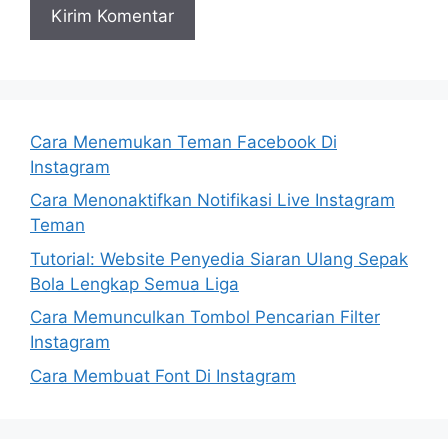
Cara Menemukan Teman Facebook Di
Instagram
Cara Menonaktifkan Notifikasi Live Instagram
Teman
Tutorial: Website Penyedia Siaran Ulang Sepak
Bola Lengkap Semua Liga
Cara Memunculkan Tombol Pencarian Filter
Instagram
Cara Membuat Font Di Instagram