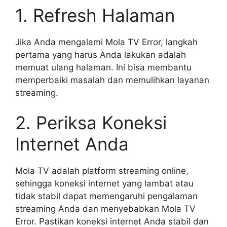
1. Refresh Halaman
Jika Anda mengalami Mola TV Error, langkah
pertama yang harus Anda lakukan adalah
memuat ulang halaman. Ini bisa membantu
memperbaiki masalah dan memulihkan layanan
streaming.
2. Periksa Koneksi
Internet Anda
Mola TV adalah platform streaming online,
sehingga koneksi internet yang lambat atau
tidak stabil dapat memengaruhi pengalaman
streaming Anda dan menyebabkan Mola TV
Error. Pastikan koneksi internet Anda stabil dan