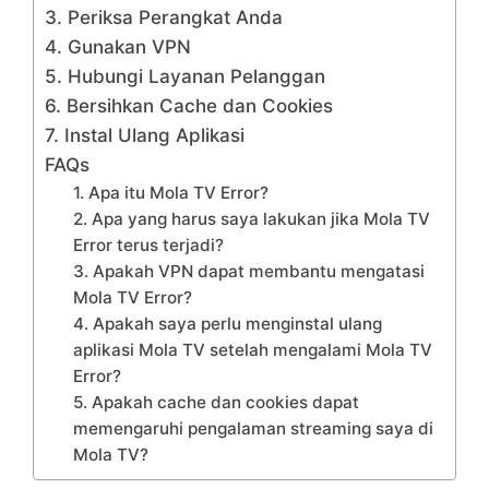
3. Periksa Perangkat Anda
4. Gunakan VPN
5. Hubungi Layanan Pelanggan
6. Bersihkan Cache dan Cookies
7. Instal Ulang Aplikasi
FAQs
1. Apa itu Mola TV Error?
2. Apa yang harus saya lakukan jika Mola TV
Error terus terjadi?
3. Apakah VPN dapat membantu mengatasi
Mola TV Error?
4. Apakah saya perlu menginstal ulang
aplikasi Mola TV setelah mengalami Mola TV
Error?
5. Apakah cache dan cookies dapat
memengaruhi pengalaman streaming saya di
Mola TV?