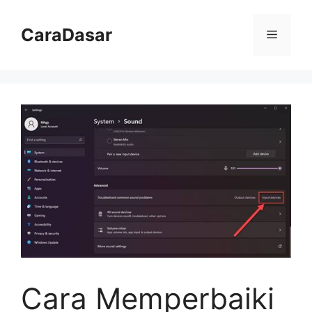
Langsung
ke
CaraDasar
Menu
isi
Cara Memperbaiki