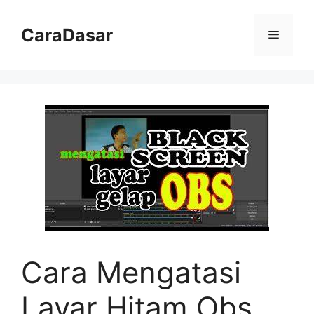
Langsung
ke
CaraDasar
Menu
isi
Cara Mengatasi
Layar Hitam Obs