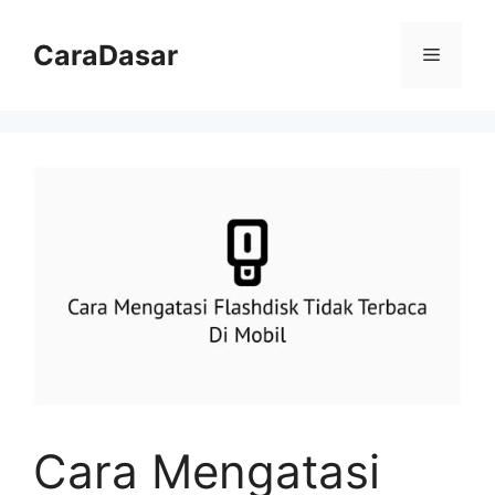
Langsung
ke
CaraDasar
Menu
isi
Cara Mengatasi