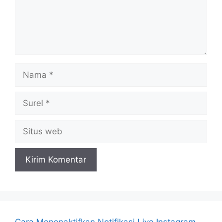
Nama
Surel
Situs
web
Cara Menonaktifkan Notifikasi Live Instagram