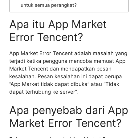
untuk semua perangkat?
Apa itu App Market
Error Tencent?
App Market Error Tencent adalah masalah yang
terjadi ketika pengguna mencoba memuat App
Market Tencent dan mendapatkan pesan
kesalahan. Pesan kesalahan ini dapat berupa
“App Market tidak dapat dibuka” atau “Tidak
dapat terhubung ke server”.
Apa penyebab dari App
Market Error Tencent?