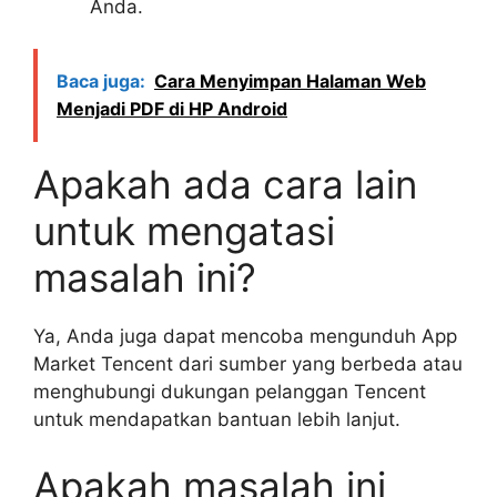
Anda.
Baca juga:
Cara Menyimpan Halaman Web
Menjadi PDF di HP Android
Apakah ada cara lain
untuk mengatasi
masalah ini?
Ya, Anda juga dapat mencoba mengunduh App
Market Tencent dari sumber yang berbeda atau
menghubungi dukungan pelanggan Tencent
untuk mendapatkan bantuan lebih lanjut.
Apakah masalah ini