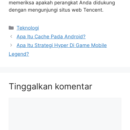
memeriksa apakah perangkat Anda didukung
dengan mengunjungi situs web Tencent.
Kategori
Teknologi
Apa Itu Cache Pada Android?
Apa Itu Strategi Hyper Di Game Mobile
Legend?
Tinggalkan komentar
Komentar