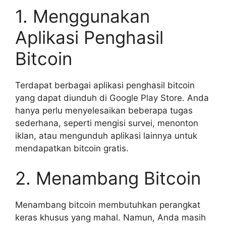
1. Menggunakan
Aplikasi Penghasil
Bitcoin
Terdapat berbagai aplikasi penghasil bitcoin
yang dapat diunduh di Google Play Store. Anda
hanya perlu menyelesaikan beberapa tugas
sederhana, seperti mengisi survei, menonton
iklan, atau mengunduh aplikasi lainnya untuk
mendapatkan bitcoin gratis.
2. Menambang Bitcoin
Menambang bitcoin membutuhkan perangkat
keras khusus yang mahal. Namun, Anda masih