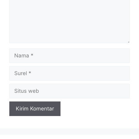
Nama
Surel
Situs
web