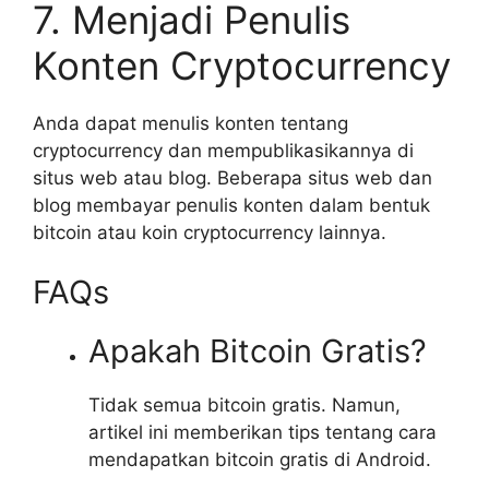
7. Menjadi Penulis
Konten Cryptocurrency
Anda dapat menulis konten tentang
cryptocurrency dan mempublikasikannya di
situs web atau blog. Beberapa situs web dan
blog membayar penulis konten dalam bentuk
bitcoin atau koin cryptocurrency lainnya.
FAQs
Apakah Bitcoin Gratis?
Tidak semua bitcoin gratis. Namun,
artikel ini memberikan tips tentang cara
mendapatkan bitcoin gratis di Android.