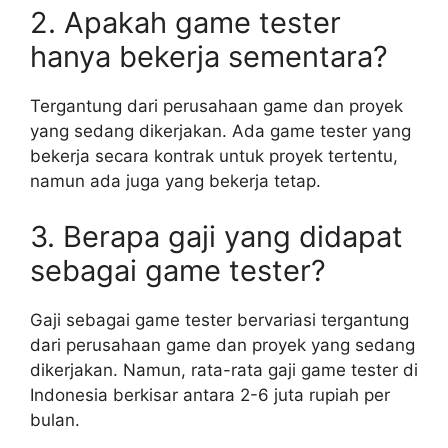
2. Apakah game tester
hanya bekerja sementara?
Tergantung dari perusahaan game dan proyek
yang sedang dikerjakan. Ada game tester yang
bekerja secara kontrak untuk proyek tertentu,
namun ada juga yang bekerja tetap.
3. Berapa gaji yang didapat
sebagai game tester?
Gaji sebagai game tester bervariasi tergantung
dari perusahaan game dan proyek yang sedang
dikerjakan. Namun, rata-rata gaji game tester di
Indonesia berkisar antara 2-6 juta rupiah per
bulan.