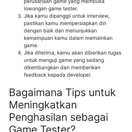
perusahaan game yang membuka
lowongan game tester.
Jika kamu dipanggil untuk interview,
pastikan kamu mempersiapkan diri
dengan baik dan menunjukkan
kemampuan kamu dalam memainkan
game.
Jika diterima, kamu akan diberikan tugas
untuk menguji game yang sedang
dikembangkan dan memberikan
feedback kepada developer.
Bagaimana Tips untuk
Meningkatkan
Penghasilan sebagai
Game Tester?