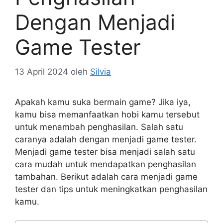
Dengan Menjadi
Game Tester
13 April 2024
oleh
Silvia
Apakah kamu suka bermain game? Jika iya,
kamu bisa memanfaatkan hobi kamu tersebut
untuk menambah penghasilan. Salah satu
caranya adalah dengan menjadi game tester.
Menjadi game tester bisa menjadi salah satu
cara mudah untuk mendapatkan penghasilan
tambahan. Berikut adalah cara menjadi game
tester dan tips untuk meningkatkan penghasilan
kamu.