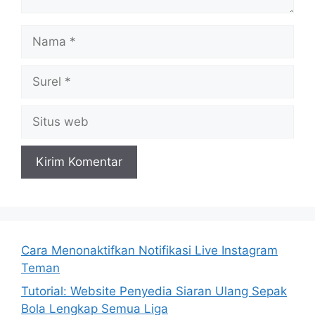
Nama
Surel
Situs
web
Cara Menonaktifkan Notifikasi Live Instagram
Teman
Tutorial: Website Penyedia Siaran Ulang Sepak
Bola Lengkap Semua Liga