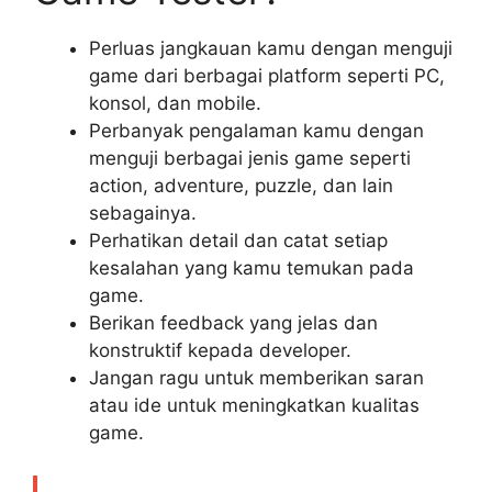
Perluas jangkauan kamu dengan menguji
game dari berbagai platform seperti PC,
konsol, dan mobile.
Perbanyak pengalaman kamu dengan
menguji berbagai jenis game seperti
action, adventure, puzzle, dan lain
sebagainya.
Perhatikan detail dan catat setiap
kesalahan yang kamu temukan pada
game.
Berikan feedback yang jelas dan
konstruktif kepada developer.
Jangan ragu untuk memberikan saran
atau ide untuk meningkatkan kualitas
game.