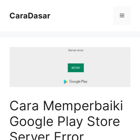
Langsung
ke
CaraDasar
Menu
isi
Cara Memperbaiki
Google Play Store
Server Error