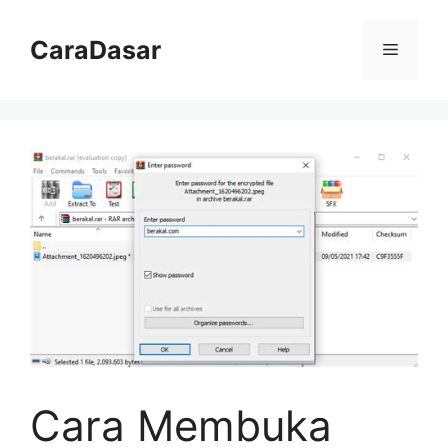
Langsung
ke
CaraDasar
Menu
isi
Cara Membuka