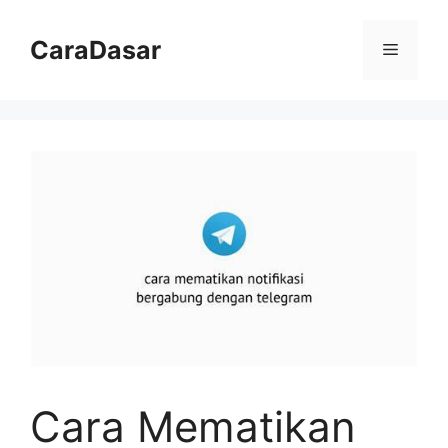
Langsung
ke
CaraDasar
Menu
isi
Cara Mematikan