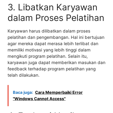
3. Libatkan Karyawan
dalam Proses Pelatihan
Karyawan harus dilibatkan dalam proses
pelatihan dan pengembangan. Hal ini bertujuan
agar mereka dapat merasa lebih terlibat dan
memiliki motivasi yang lebih tinggi dalam
mengikuti program pelatihan. Selain itu,
karyawan juga dapat memberikan masukan dan
feedback terhadap program pelatihan yang
telah dilakukan.
Baca juga:
Cara Memperbaiki Error
"Windows Cannot Access"