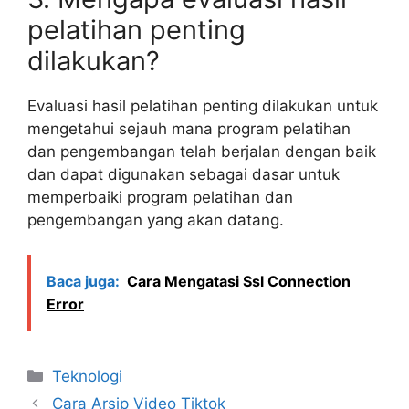
pelatihan penting
dilakukan?
Evaluasi hasil pelatihan penting dilakukan untuk
mengetahui sejauh mana program pelatihan
dan pengembangan telah berjalan dengan baik
dan dapat digunakan sebagai dasar untuk
memperbaiki program pelatihan dan
pengembangan yang akan datang.
Baca juga:
Cara Mengatasi Ssl Connection
Error
Kategori
Teknologi
Cara Arsip Video Tiktok