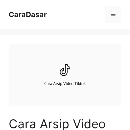
Langsung
ke
CaraDasar
Menu
isi
Cara Arsip Video