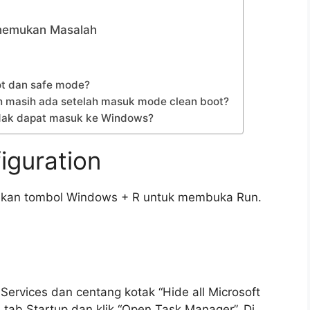
enemukan Masalah
ot dan safe mode?
ah masih ada setelah masuk mode clean boot?
tidak dapat masuk ke Windows?
iguration
ekan tombol Windows + R untuk membuka Run.
 Services dan centang kotak “Hide all Microsoft
lih tab Startup dan klik “Open Task Manager”. Di