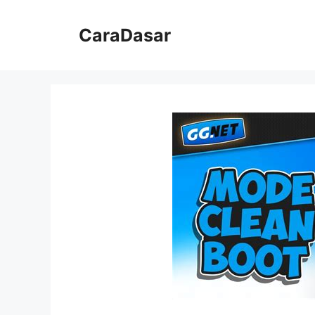
Langsung
ke
CaraDasar
isi