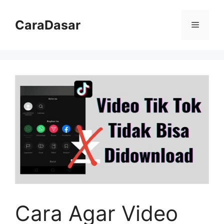
Langsung
ke
CaraDasar
Menu
isi
Cara Agar Video