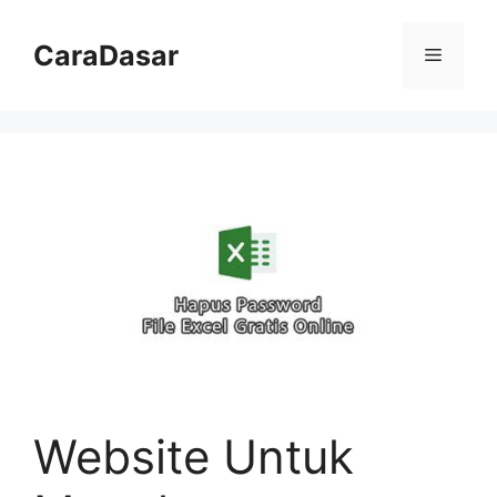
Langsung
ke
CaraDasar
Menu
isi
Website Untuk