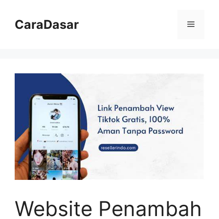
Langsung
ke
CaraDasar
Menu
isi
Website Penambah