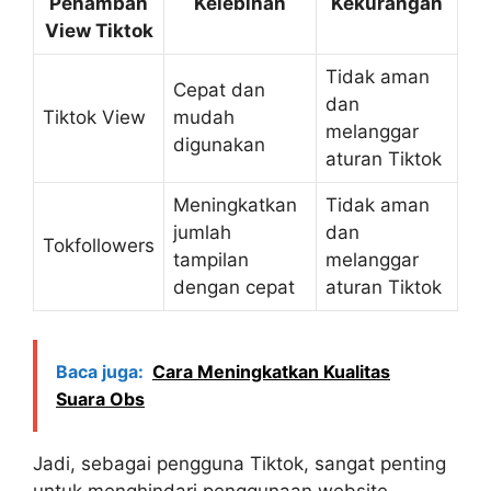
Penambah
Kelebihan
Kekurangan
View Tiktok
Tidak aman
Cepat dan
dan
Tiktok View
mudah
melanggar
digunakan
aturan Tiktok
Meningkatkan
Tidak aman
jumlah
dan
Tokfollowers
tampilan
melanggar
dengan cepat
aturan Tiktok
Baca juga:
Cara Meningkatkan Kualitas
Suara Obs
Jadi, sebagai pengguna Tiktok, sangat penting
untuk menghindari penggunaan website