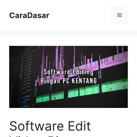
Langsung
ke
CaraDasar
Menu
isi
Software Edit