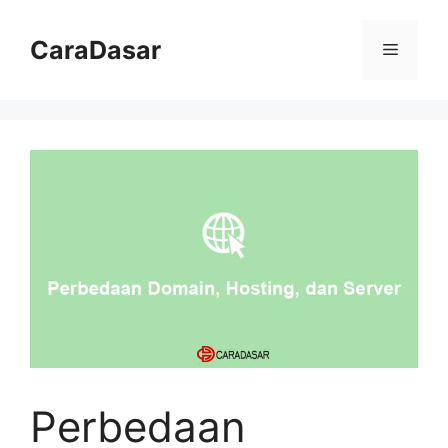
Langsung
ke
CaraDasar
Menu
isi
Perbedaan