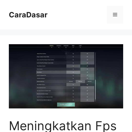
Langsung
ke
CaraDasar
Menu
isi
Meningkatkan Fps