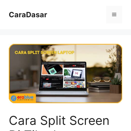
Langsung
ke
CaraDasar
Menu
isi
Cara Split Screen