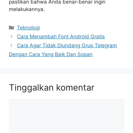
pastikan bahwa Anda benar-benar ingin
melakukannya.
Kategori
Teknologi
Cara Menambah Font Android Gratis
Cara Agar Tidak Diundang Grup Telegram
Dengan Cara Yang Baik Dan Sopan
Tinggalkan komentar
Komentar