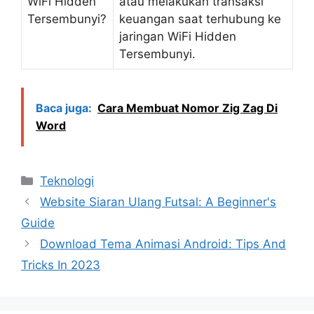
WiFi Hidden
atau melakukan transaksi
Tersembunyi?
keuangan saat terhubung ke
jaringan WiFi Hidden
Tersembunyi.
Baca juga:
Cara Membuat Nomor Zig Zag Di
Word
Kategori
Teknologi
Website Siaran Ulang Futsal: A Beginner's
Guide
Download Tema Animasi Android: Tips And
Tricks In 2023