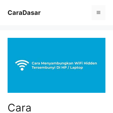
Langsung
ke
CaraDasar
Menu
isi
Cara