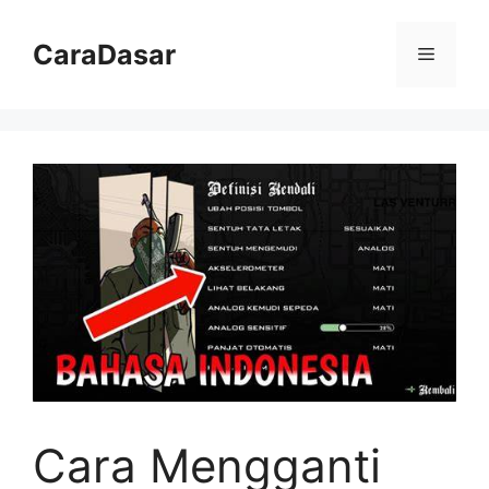
Langsung
ke
CaraDasar
Menu
isi
Cara Mengganti