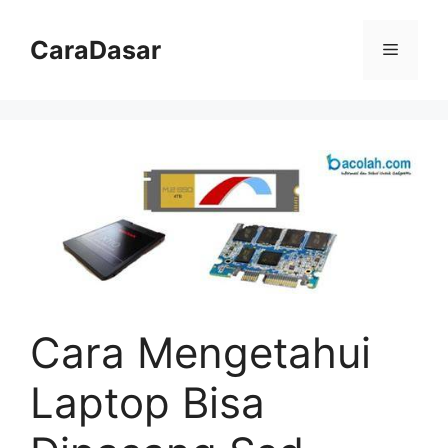
Langsung
ke
CaraDasar
Menu
isi
Cara Mengetahui
Laptop Bisa