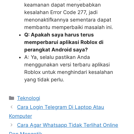
keamanan dapat menyebabkan
kesalahan Error Code 277, jadi
menonaktifkannya sementara dapat
membantu memperbaiki masalah ini.
Q: Apakah saya harus terus
memperbarui aplikasi Roblox di
perangkat Android saya?
A: Ya, selalu pastikan Anda
menggunakan versi terbaru aplikasi
Roblox untuk menghindari kesalahan
yang tidak perlu.
Kategori
Teknologi
Cara Login Telegram Di Laptop Atau
Komputer
Cara Agar Whatsapp Tidak Terlihat Online