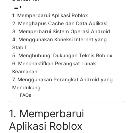
1. Memperbarui Aplikasi Roblox
2. Menghapus Cache dan Data Aplikasi
3. Memperbarui Sistem Operasi Android
4. Menggunakan Koneksi Internet yang
Stabil
5. Menghubungi Dukungan Teknis Roblox
6. Menonaktifkan Perangkat Lunak
Keamanan
7. Menggunakan Perangkat Android yang
Mendukung
FAQs
1. Memperbarui
Aplikasi Roblox