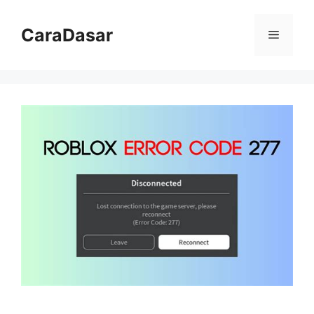
Langsung
ke
CaraDasar
Menu
isi