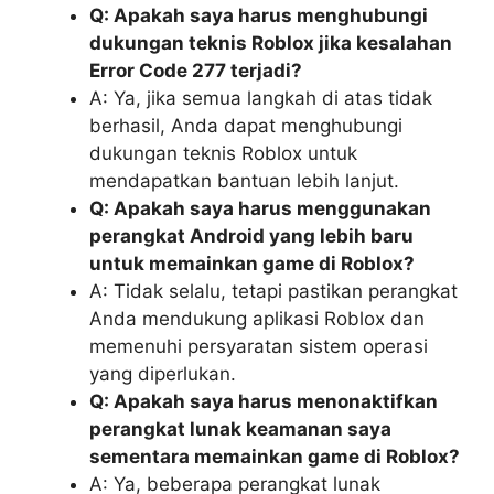
Q: Apakah saya harus menghubungi
dukungan teknis Roblox jika kesalahan
Error Code 277 terjadi?
A: Ya, jika semua langkah di atas tidak
berhasil, Anda dapat menghubungi
dukungan teknis Roblox untuk
mendapatkan bantuan lebih lanjut.
Q: Apakah saya harus menggunakan
perangkat Android yang lebih baru
untuk memainkan game di Roblox?
A: Tidak selalu, tetapi pastikan perangkat
Anda mendukung aplikasi Roblox dan
memenuhi persyaratan sistem operasi
yang diperlukan.
Q: Apakah saya harus menonaktifkan
perangkat lunak keamanan saya
sementara memainkan game di Roblox?
A: Ya, beberapa perangkat lunak