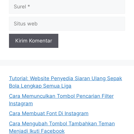
Surel
Situs
web
Tutorial: Website Penyedia Siaran Ulang Sepak
Bola Lengkap Semua Liga
Cara Memunculkan Tombol Pencarian Filter
Instagram
Cara Membuat Font Di Instagram
Cara Mengubah Tombol Tambahkan Teman
Menjadi Ikuti Facebook