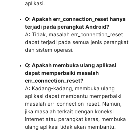
aplikasi.
Q: Apakah err_connection_reset hanya
terjadi pada perangkat Android?
A: Tidak, masalah err_connection_reset
dapat terjadi pada semua jenis perangkat
dan sistem operasi.
Q: Apakah membuka ulang aplikasi
dapat memperbaiki masalah
err_connection_reset?
A: Kadang-kadang, membuka ulang
aplikasi dapat membantu memperbaiki
masalah err_connection_reset. Namun,
jika masalah terkait dengan koneksi
internet atau perangkat keras, membuka
ulang aplikasi tidak akan membantu.