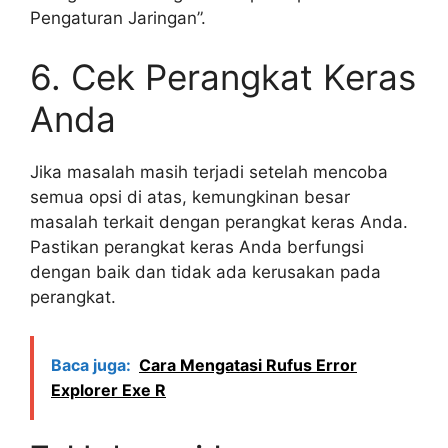
Pengaturan Jaringan”.
6. Cek Perangkat Keras
Anda
Jika masalah masih terjadi setelah mencoba
semua opsi di atas, kemungkinan besar
masalah terkait dengan perangkat keras Anda.
Pastikan perangkat keras Anda berfungsi
dengan baik dan tidak ada kerusakan pada
perangkat.
Baca juga:
Cara Mengatasi Rufus Error
Explorer Exe R