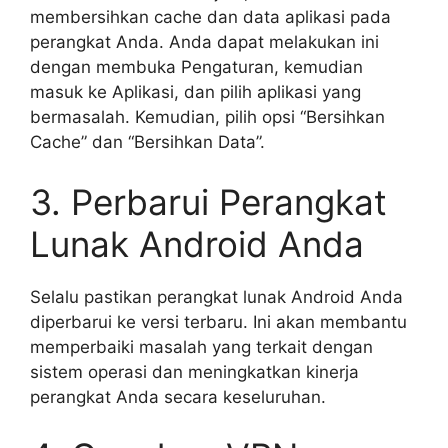
membersihkan cache dan data aplikasi pada
perangkat Anda. Anda dapat melakukan ini
dengan membuka Pengaturan, kemudian
masuk ke Aplikasi, dan pilih aplikasi yang
bermasalah. Kemudian, pilih opsi “Bersihkan
Cache” dan “Bersihkan Data”.
3. Perbarui Perangkat
Lunak Android Anda
Selalu pastikan perangkat lunak Android Anda
diperbarui ke versi terbaru. Ini akan membantu
memperbaiki masalah yang terkait dengan
sistem operasi dan meningkatkan kinerja
perangkat Anda secara keseluruhan.