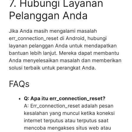
7. Hubungi Layanan
Pelanggan Anda
Jika Anda masih mengalami masalah
err_connection_reset di Android, hubungi
layanan pelanggan Anda untuk mendapatkan
bantuan lebih lanjut. Mereka dapat membantu
Anda menyelesaikan masalah dan memberikan
solusi terbaik untuk perangkat Anda.
FAQs
Q: Apa itu err_connection_reset?
A: Err_connection_reset adalah pesan
kesalahan yang muncul ketika koneksi
internet terputus atau terputus saat
mencoba mengakses situs web atau