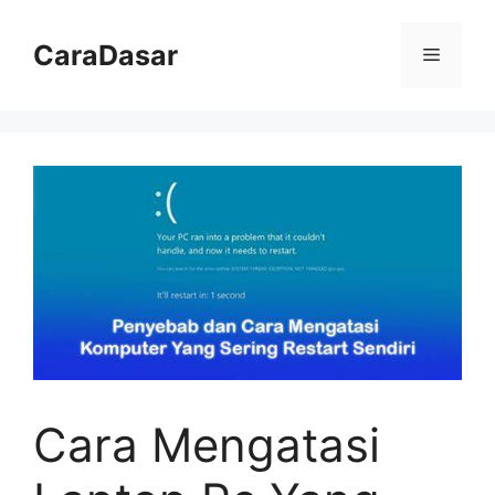
Langsung
ke
CaraDasar
Menu
isi
Cara Mengatasi