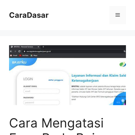
Langsung
ke
CaraDasar
Menu
isi
Cara Mengatasi