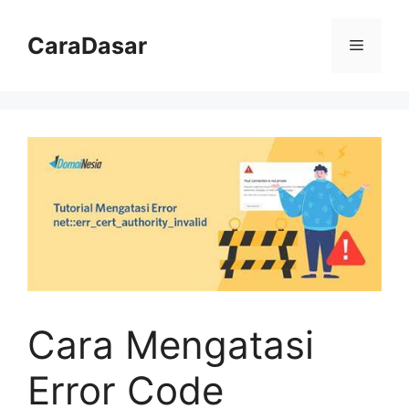
Langsung
ke
CaraDasar
Menu
isi
Cara Mengatasi
Error Code