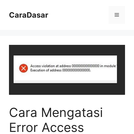
Langsung
ke
CaraDasar
Menu
isi
Cara Mengatasi
Error Access