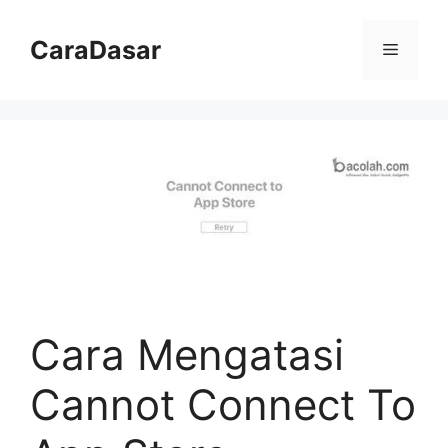
Langsung
ke
CaraDasar
Menu
isi
Cara Mengatasi
Cannot Connect To