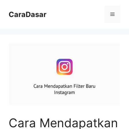
Langsung
ke
CaraDasar
Menu
isi
Cara Mendapatkan