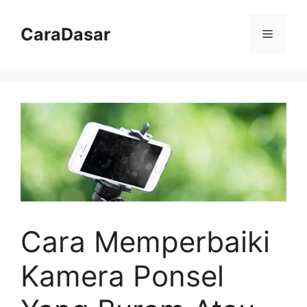
Langsung
ke
CaraDasar
Menu
isi
Cara Memperbaiki
Kamera Ponsel