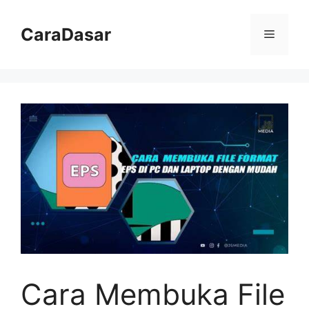
Langsung
ke
CaraDasar
Menu
isi
Cara Membuka File